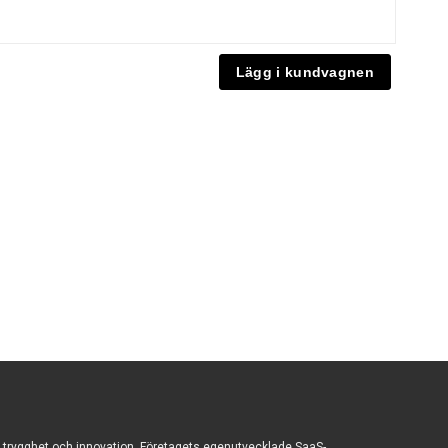
t, trygghet och innovation. Företagets egenutvecklade SaaS-