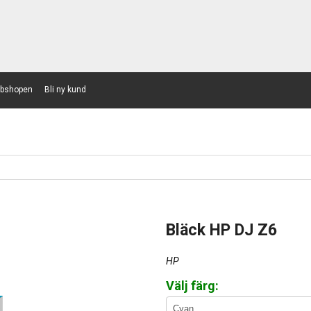
bshopen
Bli ny kund
Bläck HP DJ Z6
HP
Välj färg: